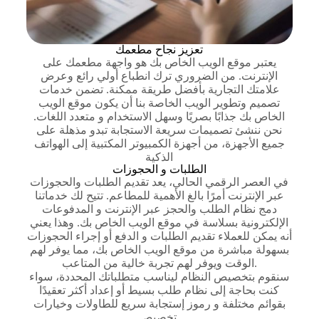
تعزيز نجاح مطعمك
يعتبر موقع الويب الخاص بك هو واجهة مطعمك على
الإنترنت. من الضروري ترك انطباع أولي رائع وعرض
علامتك التجارية بأفضل طريقة ممكنة. تضمن خدمات
تصميم وتطوير الويب الخاصة بنا أن يكون موقع الويب
الخاص بك جذابًا بصريًا وسهل الاستخدام و متعدد اللغات.
نحن ننشئ تصميمات سريعة الاستجابة تبدو مذهلة على
جميع الأجهزة، من أجهزة الكمبيوتر المكتبية إلى الهواتف
الذكية
الطلبات و الحجوزات
في العصر الرقمي الحالي، يعد تقديم الطلبات والحجوزات
عبر الإنترنت أمرًا بالغ الأهمية للمطاعم. تتيح لك خدماتنا
دمج نظام الطلب والحجز عبر الإنترنت و المدفوعات
الإلكترونية بسلاسة في موقع الويب الخاص بك. وهذا يعني
أنه يمكن للعملاء تقديم الطلبات و الدفع أو إجراء الحجوزات
بسهولة مباشرة من موقع الويب الخاص بك، مما يوفر لهم
الوقت ويوفر لهم تجربة خالية من المتاعب.
سنقوم بتخصيص النظام ليناسب متطلباتك المحددة، سواء
كنت بحاجة إلى نظام طلب بسيط أو إعداد أكثر تعقيدًا
بقوائم مختلفة و رموز إستجابة سريع للطاولات وخيارات
تخصيص.