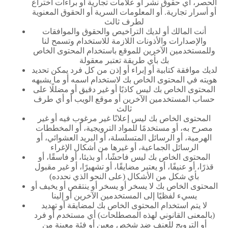
الحصر، أي حقوق نشر أو علامات تجارية أو براءات اختراع
أو أسرار تجارية. أو المعلومات السرية أو الحقوق المعنوية
لطرف ثالث
أنت المالك أو لديك التراخيص والحقوق والموافقات
والإصدارات والأذونات اللازمة للاستخدام وتسمح لنا
وللمستخدمين الآخرين للموقع باستخدام المحتوى الخاص
بك بأي طريقة تعتبر معقولة
لديك موافقة كتابية أو إبراء أو إذن من كل فرد يمكن تحديد
هويته في المحتوى الخاص بك لاستخدام اسمه أو ما يشبهه
المحتوى الخاص بك ليس كاذبًا أو غير دقيق أو مضللًا على
حساب المستخدمين الآخرين أو موقع الويب أو أي طرف
ثالث
المحتوى الخاص بك ليس إعلانًا غير مرغوب فيه أو غير
مصرح به، أو مستخدمًا للمواد الترويجية، أو المخططات
الهرمية، أو الرسائل المتسلسلة، أو البريد العشوائي، أو
الرسائل الجماعية، أو غيرها من أشكال الإغراء
المحتوى الخاص بك ليس فاحشًا، أو بذيئا، أو فاسقًا، أو
قذرًا، أو عنيفًا، أو يعتبر مضايقًا، أو تشهيرًا، أو غير مقبول
بأي شكل من الأشكال (على النحو الذي نحدده)
المحتوى الخاص بك لا يسخر أو يسخر أو ينتقص أو يخيف أو
يسيء لفظيًا إلى المستخدمين الآخرين أو إلينا
لا يتم استخدام المحتوى الخاص بك لمضايقة أو تهديد
(بالمعنى القانوني لهذه المصطلحات) أي مستخدم أو فرد
أو الترويج للعنف ضد شخص معين أو فئة معينة من