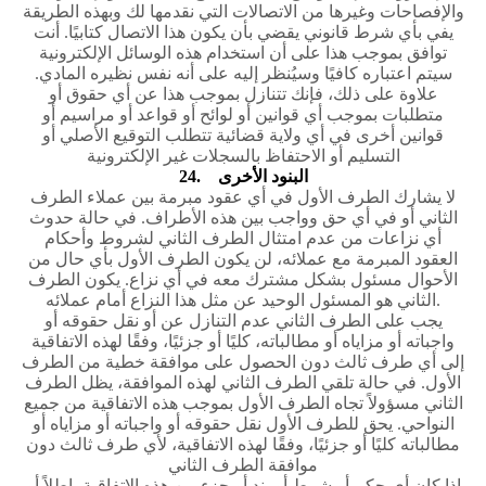
والإفصاحات وغيرها من الاتصالات التي نقدمها لك وبهذه الطريقة
يفي بأي شرط قانوني يقضي بأن يكون هذا الاتصال كتابيًا. أنت
توافق بموجب هذا على أن استخدام هذه الوسائل الإلكترونية
سيتم اعتباره كافيًا وسيُنظر إليه على أنه نفس نظيره المادي.
علاوة على ذلك، فإنك تتنازل بموجب هذا عن أي حقوق أو
متطلبات بموجب أي قوانين أو لوائح أو قواعد أو مراسيم أو
قوانين أخرى في أي ولاية قضائية تتطلب التوقيع الأصلي أو
التسليم أو الاحتفاظ بالسجلات غير الإلكترونية
24. البنود الأخرى
لا يشارك الطرف الأول في أي عقود مبرمة بين عملاء الطرف
الثاني أو في أي حق وواجب بين هذه الأطراف. في حالة حدوث
أي نزاعات من عدم امتثال الطرف الثاني لشروط وأحكام
العقود المبرمة مع عملائه، لن يكون الطرف الأول بأي حال من
الأحوال مسئول بشكل مشترك معه في أي نزاع. يكون الطرف
الثاني هو المسئول الوحيد عن مثل هذا النزاع أمام عملائه.
يجب على الطرف الثاني عدم التنازل عن أو نقل حقوقه أو
واجباته أو مزاياه أو مطالباته، كليًا أو جزئيًا، وفقًا لهذه الاتفاقية
إلى أي طرف ثالث دون الحصول على موافقة خطية من الطرف
الأول. في حالة تلقي الطرف الثاني لهذه الموافقة، يظل الطرف
الثاني مسؤولاً تجاه الطرف الأول بموجب هذه الاتفاقية من جميع
النواحي. يحق للطرف الأول نقل حقوقه أو واجباته أو مزاياه أو
مطالباته كليًا أو جزئيًا، وفقًا لهذه الاتفاقية، لأي طرف ثالث دون
موافقة الطرف الثاني
إذا كان أي حكم أو شرط أو بند أو جزء من هذه الاتفاقية باطلاً أو