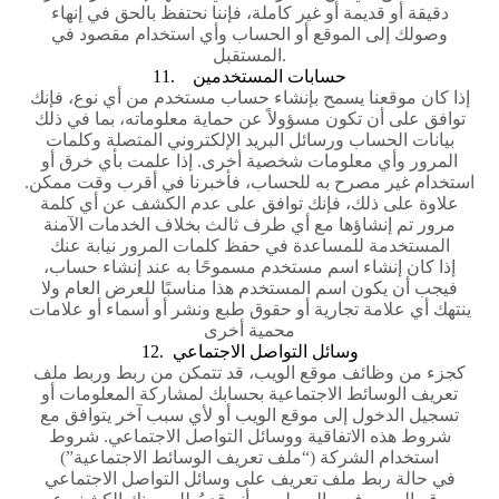
دقيقة أو قديمة أو غير كاملة، فإننا نحتفظ بالحق في إنهاء
وصولك إلى الموقع أو الحساب وأي استخدام مقصود في
المستقبل.
11. حسابات المستخدمين
إذا كان موقعنا يسمح بإنشاء حساب مستخدم من أي نوع، فإنك
توافق على أن تكون مسؤولاً عن حماية معلوماته، بما في ذلك
بيانات الحساب ورسائل البريد الإلكتروني المتصلة وكلمات
المرور وأي معلومات شخصية أخرى. إذا علمت بأي خرق أو
استخدام غير مصرح به للحساب، فأخبرنا في أقرب وقت ممكن.
علاوة على ذلك، فإنك توافق على عدم الكشف عن أي كلمة
مرور تم إنشاؤها مع أي طرف ثالث بخلاف الخدمات الآمنة
المستخدمة للمساعدة في حفظ كلمات المرور نيابة عنك
إذا كان إنشاء اسم مستخدم مسموحًا به عند إنشاء حساب،
فيجب أن يكون اسم المستخدم هذا مناسبًا للعرض العام ولا
ينتهك أي علامة تجارية أو حقوق طبع ونشر أو أسماء أو علامات
محمية أخرى
12. وسائل التواصل الاجتماعي
كجزء من وظائف موقع الويب، قد تتمكن من ربط وربط ملف
تعريف الوسائط الاجتماعية بحسابك لمشاركة المعلومات أو
تسجيل الدخول إلى موقع الويب أو لأي سبب آخر يتوافق مع
شروط هذه الاتفاقية ووسائل التواصل الاجتماعي. شروط
استخدام الشركة (“ملف تعريف الوسائط الاجتماعية”)
في حالة ربط ملف تعريف على وسائل التواصل الاجتماعي