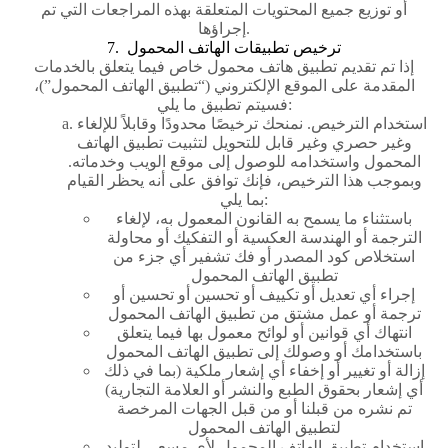
أو توزيع جميع المحتويات المتعلقة بهذه المراجعات التي تم
إجراؤها.
7. ترخيص تطبيقات الهاتف المحمول
إذا تم تقديم تطبيق هاتف محمول خاص فيما يتعلق بالخدمات
المقدمة على الموقع الإلكتروني (“تطبيق الهاتف المحمول”)،
فسيتم تطبيق ما يلي:
a. استخدام الترخيص. نمنحك ترخيصًا محدودًا وقابلاً للإلغاء
وغير حصري وغير قابل للتحويل لتثبيت تطبيق الهاتف
المحمول واستخدامه للوصول إلى موقع الويب وخدماته.
وبموجب هذا الترخيص، فإنك توافق على أنه يحظر القيام
بما يلي:
باستثناء ما يسمح به القانون المعمول به، لإلغاء
الترجمة أو الهندسة العكسية أو التفكيك أو محاولة
استخلاص كود المصدر أو فك تشفير أي جزء من
تطبيق الهاتف المحمول
إجراء أي تعديل أو تكييف أو تحسين أو تحسين أو
ترجمة أو عمل مشتق من تطبيق الهاتف المحمول
انتهاك أي قوانين أو لوائح معمول بها فيما يتعلق
باستخدامك أو وصولك إلى تطبيق الهاتف المحمول
إزالة أو تغيير أو إخفاء أي إشعار ملكية (بما في ذلك
أي إشعار بحقوق الطبع والنشر أو العلامة التجارية)
تم نشره من قبلنا أو من قبل الجهات المرخصة
لتطبيق الهاتف المحمول
استخدام تطبيق الهاتف المحمول لأي مسعى لتوليد