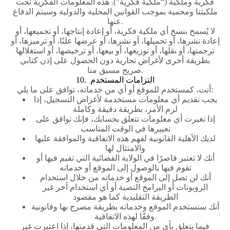
فكرية وملكية (“ملكية فكرية”). هذه المعلومات الفكرية تحت
ملكيتنا ومحمية بموجب القوانين المحلية والدولية وسيتم الدفاع
عنها.
لا يُسمح بنسخ أي ملكية فكرية، أو إعادة إنتاجها، أو تجميعها، أو
إعادة نشرها، أو تحميلها، أو نشرها، أو عرضها علنًا، أو ترميزها، أو
ترجمتها، أو نقلها، أو توزيعها، أو بيعها، أو ترخيصها، أو استغلالها
بطريقة أخرى لأغراض تجارية دون الحصول على إذن كتابي
صريح مسبق منا.
10. التزامات المستخدم
أنت، كمستخدم للموقع أو أي من خدماته، توافق على ما يلي:
يجب تقديم أي معلومات مستخدمة لأغراض التسجيل، إذا
لزم الأمر، بطريقة دقيقة وكاملة
إذا تغيرت أي معلومات تتعلق بحسابك، فإنك توافق على
تغييرها في الوقت المناسب
لديك الأهلية القانونية لفهم هذه الاتفاقية والموافقة عليها
والامتثال لها
أنك لا تعتبر قاصرًا في الولاية القضائية التي تقيم فيها أو
تقوم فيها بالوصول إلى الموقع أو خدماته
أنك لن تصل إلى الموقع أو خدماته من خلال استخدام
الروبوتات أو البرامج النصية أو أي استخدام آخر غير
الطريقة التقليدية كما هو مقصود
أنك ستستخدم الموقع وخدماته بطريقة مصرح بها وقانونية
وفقًا لهذه الاتفاقية.
فيما يتعلق بأي من المعلومات التي قدمتها، إذا اعتبرت غير