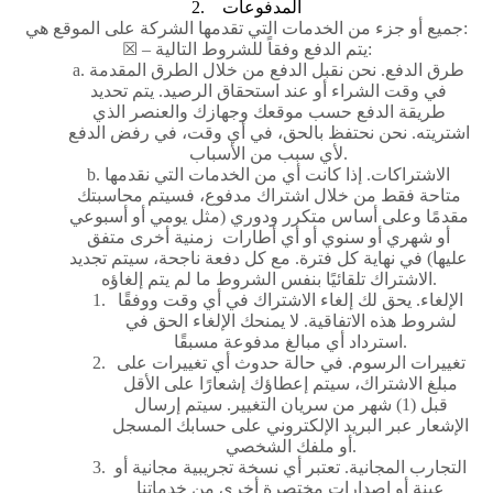
2. المدفوعات
جميع أو جزء من الخدمات التي تقدمها الشركة على الموقع هي:
☒ – يتم الدفع وفقاً للشروط التالية:
a. طرق الدفع. نحن نقبل الدفع من خلال الطرق المقدمة
في وقت الشراء أو عند استحقاق الرصيد. يتم تحديد
طريقة الدفع حسب موقعك وجهازك والعنصر الذي
اشتريته. نحن نحتفظ بالحق، في أي وقت، في رفض الدفع
لأي سبب من الأسباب.
b. الاشتراكات. إذا كانت أي من الخدمات التي نقدمها
متاحة فقط من خلال اشتراك مدفوع، فسيتم محاسبتك
مقدمًا وعلى أساس متكرر ودوري (مثل يومي أو أسبوعي
أو شهري أو سنوي أو أي أطارات زمنية أخرى متفق
عليها) في نهاية كل فترة. مع كل دفعة ناجحة، سيتم تجديد
الاشتراك تلقائيًا بنفس الشروط ما لم يتم إلغاؤه.
الإلغاء. يحق لك إلغاء الاشتراك في أي وقت ووفقًا
لشروط هذه الاتفاقية. لا يمنحك الإلغاء الحق في
استرداد أي مبالغ مدفوعة مسبقًا.
تغييرات الرسوم. في حالة حدوث أي تغييرات على
مبلغ الاشتراك، سيتم إعطاؤك إشعارًا على الأقل
قبل (1) شهر من سريان التغيير. سيتم إرسال
الإشعار عبر البريد الإلكتروني على حسابك المسجل
أو ملفك الشخصي.
التجارب المجانية. تعتبر أي نسخة تجريبية مجانية أو
عينة أو إصدارات مختصرة أخرى من خدماتنا