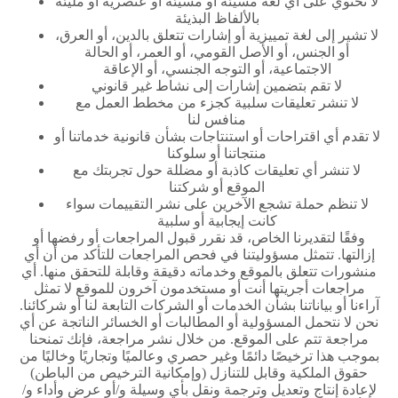
لا تحتوي على أي لغة مسيئة أو مسيئة أو عنصرية أو مليئة
بالألفاظ البذيئة
لا تشير إلى لغة تمييزية أو إشارات تتعلق بالدين، أو العرق،
أو الجنس، أو الأصل القومي، أو العمر، أو الحالة
الاجتماعية، أو التوجه الجنسي، أو الإعاقة
لا تقم بتضمين إشارات إلى نشاط غير قانوني
لا تنشر تعليقات سلبية كجزء من مخطط العمل مع
منافس لنا
لا تقدم أي اقتراحات أو استنتاجات بشأن قانونية خدماتنا أو
منتجاتنا أو سلوكنا
لا تنشر أي تعليقات كاذبة أو مضللة حول تجربتك مع
الموقع أو شركتنا
لا تنظم حملة تشجع الآخرين على نشر التقييمات سواء
كانت إيجابية أو سلبية
وفقًا لتقديرنا الخاص، قد نقرر قبول المراجعات أو رفضها أو
إزالتها. تتمثل مسؤوليتنا في فحص المراجعات للتأكد من أن أي
منشورات تتعلق بالموقع وخدماته دقيقة وقابلة للتحقق منها. أي
مراجعات أجريتها أنت أو مستخدمون آخرون للموقع لا تمثل
آراءنا أو بياناتنا بشأن الخدمات أو الشركات التابعة لنا أو شركائنا.
نحن لا نتحمل المسؤولية أو المطالبات أو الخسائر الناتجة عن أي
مراجعة تتم على الموقع. من خلال نشر مراجعة، فإنك تمنحنا
بموجب هذا ترخيصًا دائمًا وغير حصري وعالميًا وتجاريًا وخاليًا من
حقوق الملكية وقابل للتنازل (وإمكانية الترخيص من الباطن)
لإعادة إنتاج وتعديل وترجمة ونقل بأي وسيلة و/أو عرض وأداء و/