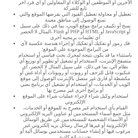
الآخرين أو الموظفين أو الوكلاء أو المقاولين أو أي فرد آخر
تابع للشركة
تعطيل أو محاولة تعطيل القيود التي يفرضها الموقع والتي
تمنع الوصول إلى مناطق معينة
نسخ أو تكييف برامج موقع الويب، بما في ذلك على سبيل
المثال لا الحصر، Flash أو PHP أو HTML أو JavaScript أو
أي تعليمات برمجية أخرى
فك رموز أو تفكيك أو تفكيك أو إجراء هندسة عكسية لأي
من البرامج الموجودة على الموقع؛
باستثناء ما قد يكون نتيجة لمحرك بحث قياسي أو استخدام
متصفح الإنترنت، لاستخدام أو تشغيل أو تطوير أو توزيع أي
نظام آلي، بما في ذلك، على سبيل المثال لا الحصر، أي
عنكبوت قابل للزحف أو روبوت أو روبوتات أو أداة غش أو
مكشطة أو قارئ غير متصل بالإنترنت الوصول إلى موقع
الويب أو الخدمات، أو استخدام أو تشغيل أي برنامج نصي
أو برامج أخرى غير مصرح بها
استخدام وكيل شراء لإجراء عمليات شراء على الموقع
الإلكتروني
القيام بأي استخدام غير مصرح به للموقع أو الخدمات،
مثل جمع أسماء المستخدمين أو عناوين البريد الإلكتروني
أو الأسماء الشخصية للمستخدمين عن طريق الوسائل
الإلكترونية أو غيرها لإرسال رسائل بريد إلكتروني غير
مرغوب فيها أو إنشاء حسابات مستخدمين بوسائل آلية أو
تحت ذرائع كاذبة