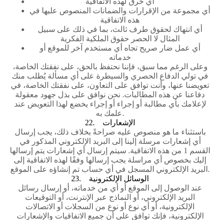
أي خرق لهذه الاتفاقية
أي مجموعة من الإقرارات والضمانات المنصوص عليها في
هذه الاتفاقية
أي انتهاك لحقوق طرف ثالث، بما في ذلك على سبيل
المثال لا الحصر حقوق الملكية الفكرية
أي عمل ضار صريح تجاه أي مستخدم آخر للموقع أو
خدماته
وعلى الرغم مما سبق، فإننا نحتفظ بالحق، على نفقتك الخاصة،
في تولي الدفاع الحصري والسيطرة على أي مسألة يُطلب منك
تعويضنا عنها، وأنت توافق على التعاون، على نفقتك الخاصة، في
دفاعنا عن هذه المطالبات. نحن نوافق على بذل جهود معقولة
لإعلامك بأي مطالبة أو إجراء أو إجراء يخضع لهذا التعويض عند
علمك به.
22. الإشعارات
باستثناء ما هو منصوص عليه صراحةً بخلاف ذلك، يجب إرسال
أي إشعارات مرسلة إلينا إلى البريد الإلكتروني المذكور في
القسم 1 من هذه الاتفاقية. سيتم إرسال أي إشعارات يتم إرسالها
إليك بخصوص أي مراسلة يجب إرسالها وفقًا لهذه الاتفاقية إلى
البريد الإلكتروني المسجل في أي حساب تم إنشاؤه على الموقع.
23. الوسائل الإلكترونية
عند الوصول إلى الموقع أو أي من خدماته، أو إرسال رسائل
البريد الإلكتروني، أو النماذج عبر الإنترنت، أو التوقيعات
الإلكترونية، أو أي نوع أو نوع من السجلات أو الاتصالات
الإلكترونية، فإنك توافق على أن جميع الاتفاقيات والإشعارات