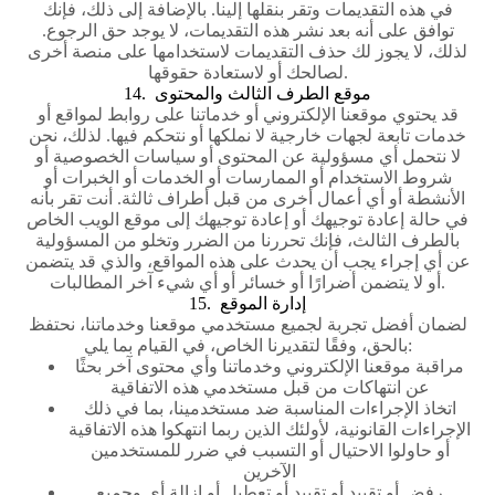
في هذه التقديمات وتقر بنقلها إلينا. بالإضافة إلى ذلك، فإنك
توافق على أنه بعد نشر هذه التقديمات، لا يوجد حق الرجوع.
لذلك، لا يجوز لك حذف التقديمات لاستخدامها على منصة أخرى
لصالحك أو لاستعادة حقوقها.
14. موقع الطرف الثالث والمحتوى
قد يحتوي موقعنا الإلكتروني أو خدماتنا على روابط لمواقع أو
خدمات تابعة لجهات خارجية لا نملكها أو نتحكم فيها. لذلك، نحن
لا نتحمل أي مسؤولية عن المحتوى أو سياسات الخصوصية أو
شروط الاستخدام أو الممارسات أو الخدمات أو الخبرات أو
الأنشطة أو أي أعمال أخرى من قبل أطراف ثالثة. أنت تقر بأنه
في حالة إعادة توجيهك أو إعادة توجيهك إلى موقع الويب الخاص
بالطرف الثالث، فإنك تحررنا من الضرر وتخلو من المسؤولية
عن أي إجراء يجب أن يحدث على هذه المواقع، والذي قد يتضمن
أو لا يتضمن أضرارًا أو خسائر أو أي شيء آخر المطالبات.
15. إدارة الموقع
لضمان أفضل تجربة لجميع مستخدمي موقعنا وخدماتنا، نحتفظ
بالحق، وفقًا لتقديرنا الخاص، في القيام بما يلي:
مراقبة موقعنا الإلكتروني وخدماتنا وأي محتوى آخر بحثًا
عن انتهاكات من قبل مستخدمي هذه الاتفاقية
اتخاذ الإجراءات المناسبة ضد مستخدمينا، بما في ذلك
الإجراءات القانونية، لأولئك الذين ربما انتهكوا هذه الاتفاقية
أو حاولوا الاحتيال أو التسبب في ضرر للمستخدمين
الآخرين
رفض أو تقييد أو تقييد أو تعطيل أو إزالة أي وجميع