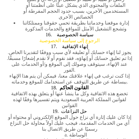
الملفات والمحتوى الذي يشكل عبئًا على أنظمتنا أو
المستخدمين الآخرين، بسبب حدود الحجم المفرطة أو
الخصائص الأخرى
إدارة موقعنا وخدماتنا بطريقة تحمي حقوقنا وممتلكاتنا
وتشجع التشغيل الأمثل للمواقع والخدمات المذكورة
16. سياسة الخصوصية
الرجوع إلى سياسة الخصوصية
17. إنهاء الإتفاقية
يجوز لنا إنهاء حسابك أو تعليقه لأي سبب ووفقًا لتقديرنا الخاص.
إذا تم تعليق حسابك أو إنهاؤه، فقد نقوم أو لا نقدم إشعارًا مسبقًا.
عند الإنهاء، سيتوقف وصولك إلى الموقع و/أو الخدمات على
الفور.
إذا كنت ترغب في إنهاء علاقتك معنا، فيمكن أن يتم هذا الإنهاء
ببساطة عن طريق التوقف عن استخدامك للموقع وخدماته.
18.
القانون الحاكم
تخضع هذه الاتفاقية وكل ما ينشأ عنها أو يتعلق بهذه الاتفاقية
لقوانين المملكة العربية السعودية ويتم تفسيرها وفقًا لهذه
القوانين
19. حل النزاعات
إذا كان عليك إثارة أي نزاع حول الموقع الإلكتروني أو محتواه أو
أي من الخدمات المقدمة، فيجب عليك أولاً محاولة حل النزاع
رسميًا عن طريق الاتصال بنا
a. الوساطة