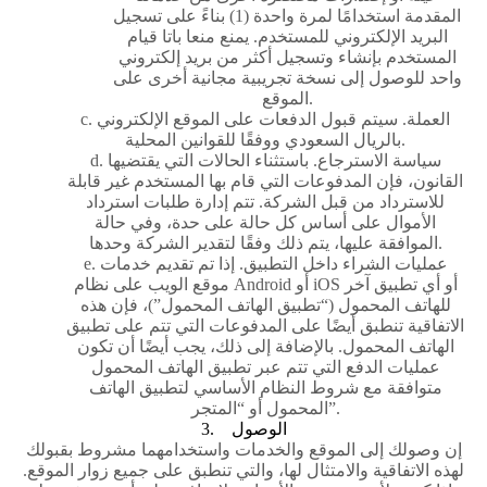
المقدمة استخدامًا لمرة واحدة (1) بناءً على تسجيل
البريد الإلكتروني للمستخدم. يمنع منعا باتا قيام
المستخدم بإنشاء وتسجيل أكثر من بريد إلكتروني
واحد للوصول إلى نسخة تجريبية مجانية أخرى على
الموقع.
c. العملة. سيتم قبول الدفعات على الموقع الإلكتروني
بالريال السعودي ووفقًا للقوانين المحلية.
d. سياسة الاسترجاع. باستثناء الحالات التي يقتضيها
القانون، فإن المدفوعات التي قام بها المستخدم غير قابلة
للاسترداد من قبل الشركة. تتم إدارة طلبات استرداد
الأموال على أساس كل حالة على حدة، وفي حالة
الموافقة عليها، يتم ذلك وفقًا لتقدير الشركة وحدها.
e. عمليات الشراء داخل التطبيق. إذا تم تقديم خدمات
موقع الويب على نظام Android أو iOS أو أي تطبيق آخر
للهاتف المحمول (“تطبيق الهاتف المحمول”)، فإن هذه
الاتفاقية تنطبق أيضًا على المدفوعات التي تتم على تطبيق
الهاتف المحمول. بالإضافة إلى ذلك، يجب أيضًا أن تكون
عمليات الدفع التي تتم عبر تطبيق الهاتف المحمول
متوافقة مع شروط النظام الأساسي لتطبيق الهاتف
المحمول أو “المتجر”.
3. الوصول
إن وصولك إلى الموقع والخدمات واستخدامهما مشروط بقبولك
لهذه الاتفاقية والامتثال لها، والتي تنطبق على جميع زوار الموقع.