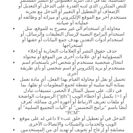
المناسبة، بما في ذلك البريد العشوائي أو النشر المستمر
للنص المتكرر، الذي لديه القدرة على التدخل أو التعديل أو
الإضعاف أو التعطيل أو التغيير أو التدخل مع تجربة
مستخدم آخر مع الموقع الإلكتروني أو ميزاته أو وظائفه أو
عملياته أو صيانته
محاولة أي استخدام آلي غير مصرح به للموقع، مثل
استخدام البرامج النصية لإرسال التعليقات والرسائل، أو
استخدام أدوات التعدين بهدف جمع البيانات أو حقنها أو
استخراجها
حذف حقوق النشر أو العلامات التجارية أو إخلاء
المسؤولية أو أي علامات أخرى من الموقع أو محتواه
انتحال شخصية مستخدم أو شخص آخر باستخدام اسم
مستخدم أو بريد إلكتروني أو اسم شخصي أو بأي طريقة
أخرى
تحميل أو نقل أو محاولة القيام بهذا الفعل، أي مادة تعمل
بمثابة آلية سلبية أو نشطة لجمع المعلومات أو نقلها، بما
في ذلك، على سبيل المثال لا الحصر، تنسيقات تبادل
الرسومات الواضحة (“gifs”) أو 1×1 بكسل أو أخطاء الويب
أو ملفات تعريف الارتباط أو أجهزة أخرى مماثلة، تُعرف
أيضًا باسم “برامج التجسس” أو “آليات التجميع السلبية” أو
“PCM”
التدخل في أو تعطيل أو خلق عبء لا داعي له على موقع
الويب والخدمات والشبكات والاتصالات الأخرى
مضايقة أو إزعاج أو تخويف أو تهديد أي من المستخدمين