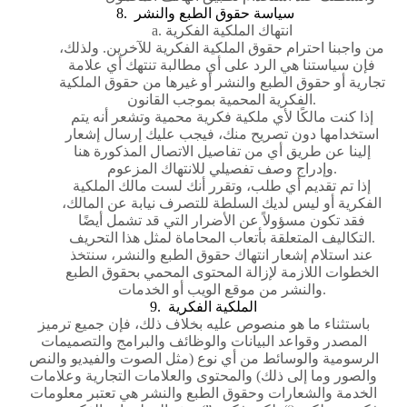
8. سياسة حقوق الطبع والنشر
a. انتهاك الملكية الفكرية
من واجبنا احترام حقوق الملكية الفكرية للآخرين. ولذلك،
فإن سياستنا هي الرد على أي مطالبة تنتهك أي علامة
تجارية أو حقوق الطبع والنشر أو غيرها من حقوق الملكية
الفكرية المحمية بموجب القانون.
إذا كنت مالكًا لأي ملكية فكرية محمية وتشعر أنه يتم
استخدامها دون تصريح منك، فيجب عليك إرسال إشعار
إلينا عن طريق أي من تفاصيل الاتصال المذكورة هنا
وإدراج وصف تفصيلي للانتهاك المزعوم.
إذا تم تقديم أي طلب، وتقرر أنك لست مالك الملكية
الفكرية أو ليس لديك السلطة للتصرف نيابة عن المالك،
فقد تكون مسؤولاً عن الأضرار التي قد تشمل أيضًا
التكاليف المتعلقة بأتعاب المحاماة لمثل هذا التحريف.
عند استلام إشعار انتهاك حقوق الطبع والنشر، سنتخذ
الخطوات اللازمة لإزالة المحتوى المحمي بحقوق الطبع
والنشر من موقع الويب أو الخدمات.
9. الملكية الفكرية
باستثناء ما هو منصوص عليه بخلاف ذلك، فإن جميع ترميز
المصدر وقواعد البيانات والوظائف والبرامج والتصميمات
الرسومية والوسائط من أي نوع (مثل الصوت والفيديو والنص
والصور وما إلى ذلك) والمحتوى والعلامات التجارية وعلامات
الخدمة والشعارات وحقوق الطبع والنشر هي تعتبر معلومات