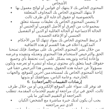
الأشخاص
المحتوى الخاص بك لا ينتهك أي قوانين أو لوائح معمول بها
لا ينتهك المحتوى الخاص بك المخاوف المتعلقة
بالخصوصية أو حقوق الدعاية لأي طرف ثالث
لا يتضمن المحتوى الخاص بك تعليقات مسيئة تتعلق
بمجموعات من العرق أو الأصل القومي أو الجنس أو
الحالة الاجتماعية أو الحالة العائلية أو الدين أو التفضيل
الجنسي أو الإعاقة الجسدية
لا يرتبط المحتوى الخاص بك بمواد تنتهك أيًا من الأحكام
المذكورة أعلاه في هذا القسم أو هذه الاتفاقية
من خلال نشر المحتوى الخاص بك على موقعنا، فإنك تمنحنا
الحق والترخيص لاستخدام هذا المحتوى وتعديله وتنفيذه وعرضه
وإعادة إنتاجه وتوزيعه بشكل علني. أنت تحتفظ بأي وجميع
حقوقك فيما يتعلق بأي محتوى ترسله أو تنشره أو تعرضه وتكون
مسؤولاً عن حماية هذه الحقوق. يتضمن هذا الترخيص حقنا في
إتاحة المحتوى الخاص بك لمستخدمين آخرين للموقع، والجهات
الخارجية، وعامة الناس، بموافقتك أو بدونها.
6. إرشادات التقييمات (المراجعات)
قد نوفر لك، سواء على الموقع الإلكتروني أو من خلال طرف
ثالث، الحق في ترك مراجعة أو تقييم للخدمات المقدمة. تتطلب
المراجعة أو التقييم المذكور ما يلي:
يجب أن يكون لديك خبرة مباشرة مع الشخص/ الكيان
الذي تتم مراجعته