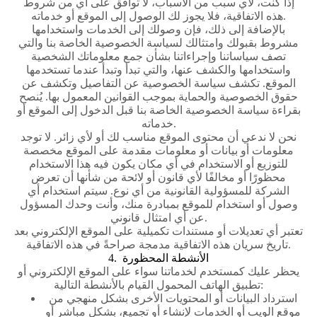
إذا كنت، لأي سبب من الأسباب، لا توافق على أي من شروط
هذه الاتفاقية، فلا يجوز لك الوصول إلى الموقع أو خدماته.
بالإضافة إلى ذلك، فإن وصولك إلى الخدمات واستخدامها
مشروط بقبولك وامتثالك لسياسة الخصوصية الخاصة بنا والتي
تصف سياساتنا وإجراءاتنا بشأن جمع معلوماتك الشخصية
واستخدامها والكشف عنها، والتي تبدأ وتبدأ عندما تستخدمها
الموقع. تكشف سياسة الخصوصية عن التفاصيل وتكشف عن
حقوق الخصوصية والحماية بموجب القوانين المعمول بها. يُنصح
بقراءة سياسة الخصوصية الخاصة بنا قبل الدخول إلى الموقع أو
خدماته.
نحن لا ندعي أن محتوى الموقع مناسب لك أو لأي زائر. لا توجد
معلومات أو بيانات أو معلومات مقدمة على الموقع مخصصة
للتوزيع أو الاستخدام في أي مكان يكون فيه هذا الاستخدام
محظورًا أو مخالفًا لأي قانون أو لائحة من شأنها أن تعرض
الشركة للمسؤولية القانونية من أي نوع. سيتم استخدام أي
وصول أو استخدام للموقع بمبادرة منك، وأنت وحدك المسؤول
عن أي امتثال قانوني.
تعتبر أي تعديلات أو مستندات تكميلية على الموقع الإلكتروني بعد
تاريخ سريان هذه الاتفاقية مدمجة صراحةً في هذه الاتفاقية.
4. الأنشطة المحظورة
يحظر عليك كمستخدم لخدماتنا سواء على الموقع الإلكتروني أو
تطبيق الهاتف المحمول القيام بالأنشطة التالية:
استرداد البيانات أو المحتويات الأخرى بشكل منهجي من
موقع الويب أو الخدمات لإنشاء أو تجميع، بشكل مباشر أو