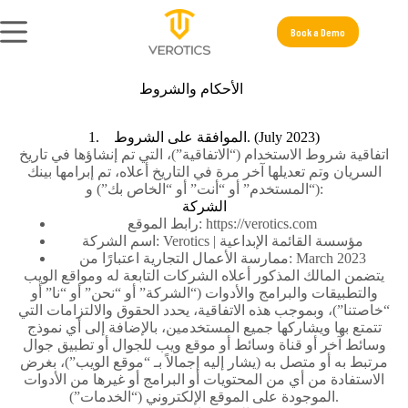
Book a Demo
الأحكام والشروط
1. الموافقة على الشروط. (July 2023)
اتفاقية شروط الاستخدام (“الاتفاقية”)، التي تم إنشاؤها في تاريخ
السريان وتم تعديلها آخر مرة في التاريخ أعلاه، تم إبرامها بينك
(“المستخدم” أو “أنت” أو “الخاص بك”) و:
الشركة
رابط الموقع: https://verotics.com
اسم الشركة: Verotics | مؤسسة القائمة الإبداعية
ممارسة الأعمال التجارية اعتبارًا من: March 2023
يتضمن المالك المذكور أعلاه الشركات التابعة له ومواقع الويب
والتطبيقات والبرامج والأدوات (“الشركة” أو “نحن” أو “نا” أو
“خاصتنا”)، وبموجب هذه الاتفاقية، يحدد الحقوق والالتزامات التي
تتمتع بها ويشاركها جميع المستخدمين، بالإضافة إلى أي نموذج
وسائط آخر أو قناة وسائط أو موقع ويب للجوال أو تطبيق جوال
مرتبط به أو متصل به (يشار إليه إجمالاً بـ “موقع الويب”)، بغرض
الاستفادة من أي من المحتويات أو البرامج أو غيرها من الأدوات
الموجودة على الموقع الإلكتروني (“الخدمات”).