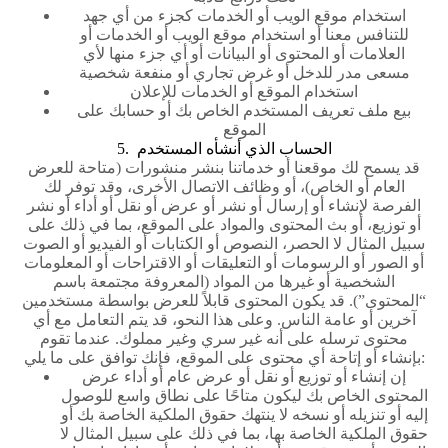
استخدام موقع الويب أو الخدمات كجزء من أي جهد
للتنافس معنا أو استخدام موقع الويب أو الخدمات أو
العلامات أو المحتوى أو البيانات أو أي جزء منها لأي
مسعى مدر للدخل أو غرض تجاري أو منفعة شخصية
استخدام الموقع أو الخدمات للإعلان
بيع ملف تعريف المستخدم الخاص بك أو حسابك على
الموقع
5. الحساب الذي أنشأه المستخدم
قد يسمح لك موقعنا أو خدماتنا بنشر منشورات (متاحة للعرض
العام أو الخاص)، أو وظائف الاتصال الأخرى، وقد توفر لك
الفرصة لإنشاء أو إرسال أو نشر أو عرض أو نقل أو أداء أو نشر
أو توزيع، أو بث المحتوى والمواد على الموقع، بما في ذلك على
سبيل المثال لا الحصر، النصوص أو الكتابات أو الفيديو أو الصوت
أو الصور أو الرسومات أو التعليقات أو الاقتراحات أو المعلومات
الشخصية أو غيرها من المواد (المعروفة مجتمعة باسم
“المحتوى”). قد يكون المحتوى قابلاً للعرض بواسطة مستخدمين
آخرين أو عامة الناس. وعلى هذا النحو، قد يتم التعامل مع أي
محتوى ترسله على أنه غير سري وغير مملوك. عندما تقوم
بإنشاء أو إتاحة أي محتوى على الموقع، فإنك توافق على ما يلي:
إن إنشاء أو توزيع أو نقل أو عرض عام أو أداء عرض
المحتوى الخاص بك ليكون متاحًا على نطاق واسع للوصول
إليه أو تنزيله أو نسخه لا ينتهك حقوق الملكية الخاصة بك أو
حقوق الملكية الخاصة بها، بما في ذلك على سبيل المثال لا