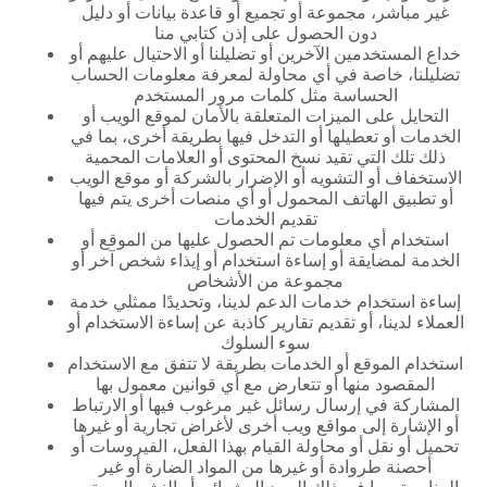
غير مباشر، مجموعة أو تجميع أو قاعدة بيانات أو دليل
دون الحصول على إذن كتابي منا
خداع المستخدمين الآخرين أو تضليلنا أو الاحتيال عليهم أو
تضليلنا، خاصة في أي محاولة لمعرفة معلومات الحساب
الحساسة مثل كلمات مرور المستخدم
التحايل على الميزات المتعلقة بالأمان لموقع الويب أو
الخدمات أو تعطيلها أو التدخل فيها بطريقة أخرى، بما في
ذلك تلك التي تقيد نسخ المحتوى أو العلامات المحمية
الاستخفاف أو التشويه أو الإضرار بالشركة أو موقع الويب
أو تطبيق الهاتف المحمول أو أي منصات أخرى يتم فيها
تقديم الخدمات
استخدام أي معلومات تم الحصول عليها من الموقع أو
الخدمة لمضايقة أو إساءة استخدام أو إيذاء شخص آخر أو
مجموعة من الأشخاص
إساءة استخدام خدمات الدعم لدينا، وتحديدًا ممثلي خدمة
العملاء لدينا، أو تقديم تقارير كاذبة عن إساءة الاستخدام أو
سوء السلوك
استخدام الموقع أو الخدمات بطريقة لا تتفق مع الاستخدام
المقصود منها أو تتعارض مع أي قوانين معمول بها
المشاركة في إرسال رسائل غير مرغوب فيها أو الارتباط
أو الإشارة إلى مواقع ويب أخرى لأغراض تجارية أو غيرها
تحميل أو نقل أو محاولة القيام بهذا الفعل، الفيروسات أو
أحصنة طروادة أو غيرها من المواد الضارة أو غير