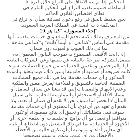
b. التحكيم. إذا لم يتم الاتفاق على النزاع خلال فترة
الوساطة، فسيتم تقديم النزاع إلى التحكيم الملزم في
نطاق اختصاص القانون الحاكم
نحن نحتفظ بالحق في رفع دعوى قضائية بشأن أي نزاع في
المحكمة ذات الصلة في المملكة العربية السعودية
20. إخلاء المسؤولية “كما هو”
من المعترف به لك، كمستخدم للموقع وأي خدمات مقدمة، أنها
مقدمة على أساس “كما هي” و”أينما كانت” و”كما هي متاحة”،
بما في ذلك العيوب والعيوب دون ضمان
إلى الحد الأقصى المسموح به بموجب القانون المعمول به،
تتنصل الشركة صراحةً، بالنيابة عن نفسها وعن الشركات التابعة
لها والمرخصين ومقدمي الخدمات، من جميع الضمانات، سواء
كانت صريحة أو ضمنية أو قانونية أو غير ذلك، فيما يتعلق بالموقع
المذكور و أي خدمات مقدمة، بما في ذلك جميع الضمانات
الضمنية الخاصة بالتسويق والملاءمة لغرض معين والملكية
وعدم الانتهاك والضمانات التي قد تنشأ عن سياق التعامل أو
مسار الأداء أو الاستخدام أو الممارسة التجارية. على سبيل
المثال لا الحصر لما سبق، نحن لا نقدم أي ضمان أو تعهد، ولا
نقدم أي تعهد من أي نوع، بأن المحتوى أو أي خدمات مقدمة
سوف تلبي متطلباتك، أو تحقق أي نتائج مقصودة، أو تكون
متوافقة أو تعمل مع أي برامج أو تطبيقات أو أنظمة أخرى. أو
الأجهزة أو الخدمات، بما في ذلك التشغيل دون انقطاع، أو تلبية
أي معايير أداء أو موثوقية أو أن تكون خالية من الأخطاء
والأخطاء من أي عيوب يمكن أو سيتم تصحيحها